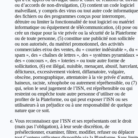
ou d’accords de non-divulgation, (3) contient un code logiciel
malveillant, y compris des virus ou tout autre code informatique
des fichiers ou des programmes conçus pour interrompre,
détruire ou limiter la fonctionnalité de tout logiciel ou matériel
informatique ou équipement de télécommunication, (4) pose ou
crée un risque pour la vie privée ou la sécurité de la Plateforme
ou de toute personne, (5) constitue une publicité non sollicitée
ou non autorisée, du matériel promotionnel, des activités
commerciales et/ou des ventes, du « courrier indésirable », du «
spam », des « chaînes de lettres », des « systèmes pyramidaux »
des « concours », des « loteries » ou toute autre forme de
sollicitation, (6) est illégal, nuisible, menaçant, abusif, harcelant
délictueux, excessivement violent, diffamatoire, vulgaire,
obscène, pornographique, attentatoire à la vie privée d’autrui,
haineux, raciste, xénophobe ou autrement répréhensible, ou (7)
qui, selon le seul jugement de l’ISN, est répréhensible ou qui
restreint ou empêche toute autre personne d’utiliser ou de
profiter de la Plateforme, ou qui peut exposer l’ISN ou ses
utilisateurs à un préjudice ou à une responsabilité de quelque
nature que ce soit.
Vous reconnaissez que l’ISN et ses représentants ont le droit
(mais pas l’obligation), à leur seule discrétion, de
présélectionner, examiner, filtrer, modifier, refuser ou déplacer
tout Contenu utilisateur disponible via la Plateforme. Sans limit