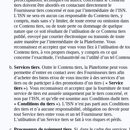
tiers doivent être abordés en contactant directement le
Fournisseur tiers concerné et non par l’intermédiaire de l’ISN.
L’ISN ne sera en aucun cas responsable du Contenu tiers, y
compris, mais sans s’y limiter, de toute erreur ou omission dans
ce Contenu tiers, ou de toute perte ou dommage de quelque
nature que ce soit résultant de l’utilisation de ce Contenu tiers
publié, envoyé par courrier électronique ou transmis de toute
autre manière par l’intermédiaire de la Plateforme. Vous
reconnaissez et acceptez que vous vous fiez à l’utilisation de to
Contenu tiers, à vos propres risques, y compris en ce qui
concerne l’exactitude, l’exhaustivité ou l’utilité d’un tel Conten
Services tiers
. Outre le Contenu tiers, la Plateforme peut vous
permettre d’entrer en contact avec des Fournisseurs tiers afin
d’acheter des biens et/ou de vous inscrire à des services d’un
tiers ou de participer à des promotions d’un tiers (
« Service
tiers »
). Vous reconnaissez et acceptez que la fourniture de tout
service de tiers est assurée uniquement par le tiers concerné, et
non par l’ISN, et qu’elle est soumise aux Conditions dudit tiers 
« Conditions du tiers »
). L’ISN n’est pas parti aux Conditions
des tiers et n’a aucune responsabilité, obligation ou devoir pour
tout Service tiers entre vous et un tel Fournisseur tiers.
L’utilisation d’un Service tiers se fait à vos risques et périls.
Processeurs de paiement tiers
. Si, dans le cadre des services, 