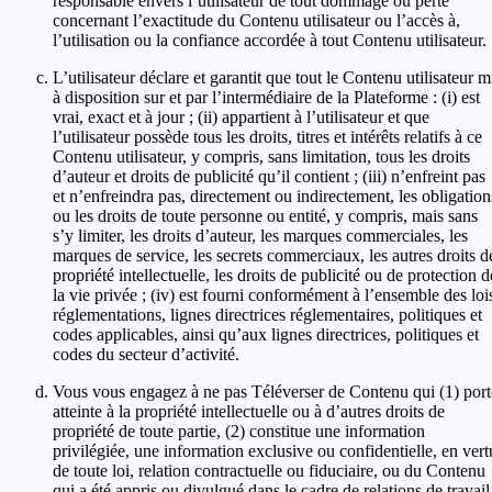
responsable envers l’utilisateur de tout dommage ou perte
concernant l’exactitude du Contenu utilisateur ou l’accès à,
l’utilisation ou la confiance accordée à tout Contenu utilisateur.
L’utilisateur déclare et garantit que tout le Contenu utilisateur m
à disposition sur et par l’intermédiaire de la Plateforme : (i) est
vrai, exact et à jour ; (ii) appartient à l’utilisateur et que
l’utilisateur possède tous les droits, titres et intérêts relatifs à ce
Contenu utilisateur, y compris, sans limitation, tous les droits
d’auteur et droits de publicité qu’il contient ; (iii) n’enfreint pas
et n’enfreindra pas, directement ou indirectement, les obligation
ou les droits de toute personne ou entité, y compris, mais sans
s’y limiter, les droits d’auteur, les marques commerciales, les
marques de service, les secrets commerciaux, les autres droits d
propriété intellectuelle, les droits de publicité ou de protection d
la vie privée ; (iv) est fourni conformément à l’ensemble des loi
réglementations, lignes directrices réglementaires, politiques et
codes applicables, ainsi qu’aux lignes directrices, politiques et
codes du secteur d’activité.
Vous vous engagez à ne pas Téléverser de Contenu qui (1) port
atteinte à la propriété intellectuelle ou à d’autres droits de
propriété de toute partie, (2) constitue une information
privilégiée, une information exclusive ou confidentielle, en vert
de toute loi, relation contractuelle ou fiduciaire, ou du Contenu
qui a été appris ou divulgué dans le cadre de relations de travail