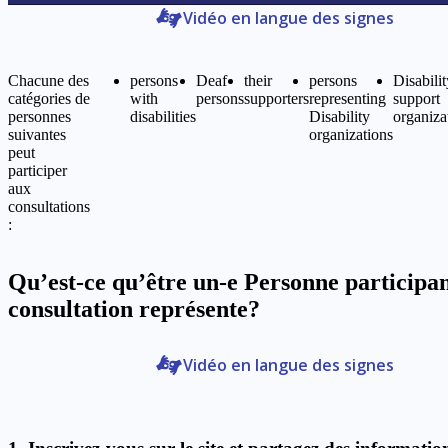
Vidéo en langue des signes
Chacune des
persons
Deaf
their
persons
Disabilit
catégories de
with
persons
supporters
representing
support
personnes
disabilities
Disability
organiza
suivantes
organizations
peut
participer
aux
consultations
:
Qu’est-ce qu’être un-e
Personne participan
consultation
représente?
Vidéo en langue des signes