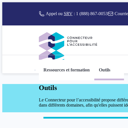
r au contenu
Appel ou
SRV
:
1 (888) 867-0053
Courrie
Ressources et formation
Outils
Connecteur pour l’accessibilité
Outils
Le Connecteur pour l’accessibilité propose différen
dans différents domaines, afin qu'elles puissent id