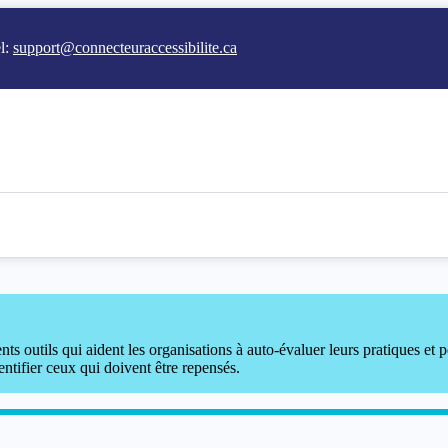
l:
support@connecteuraccessibilite.ca
ts outils qui aident les organisations à auto-évaluer leurs pratiques et po
entifier ceux qui doivent être repensés.