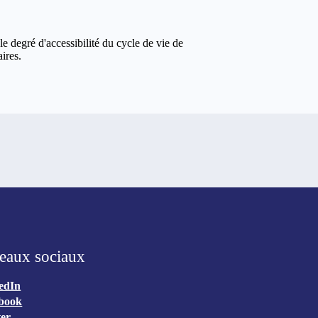
 le degré d'accessibilité du cycle de vie de
ires.
eaux sociaux
edIn
book
ter